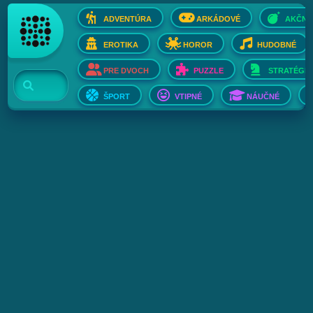
ADVENTÚRA
ARKÁDOVÉ
AKČNÉ
EROTIKA
HOROR
HUDOBNÉ
PRE DVOCH
PUZZLE
STRATÉGIE
ŠPORT
VTIPNÉ
NÁUČNÉ