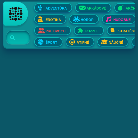
ADVENTÚRA
ARKÁDOVÉ
AKČNÉ
EROTIKA
HOROR
HUDOBNÉ
PRE DVOCH
PUZZLE
STRATÉGIE
ŠPORT
VTIPNÉ
NÁUČNÉ