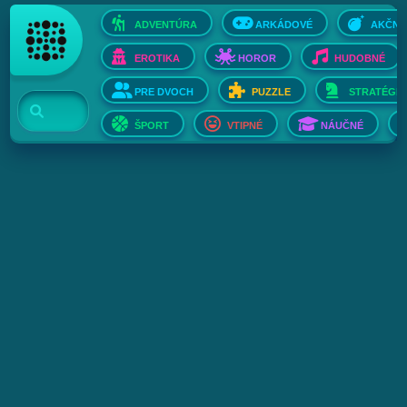
ADVENTÚRA
ARKÁDOVÉ
AKČNÉ
EROTIKA
HOROR
HUDOBNÉ
PRE DVOCH
PUZZLE
STRATÉGIE
ŠPORT
VTIPNÉ
NÁUČNÉ