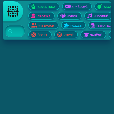
ADVENTÚRA
ARKÁDOVÉ
AKČNÉ
EROTIKA
HOROR
HUDOBNÉ
PRE DVOCH
PUZZLE
STRATÉGIE
ŠPORT
VTIPNÉ
NÁUČNÉ