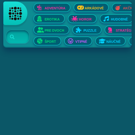
ADVENTÚRA
ARKÁDOVÉ
AKČNÉ
EROTIKA
HOROR
HUDOBNÉ
PRE DVOCH
PUZZLE
STRATÉGIE
ŠPORT
VTIPNÉ
NÁUČNÉ