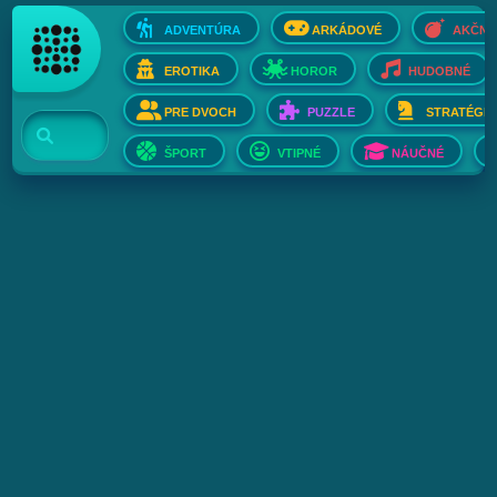
ADVENTÚRA
ARKÁDOVÉ
AKČNÉ
EROTIKA
HOROR
HUDOBNÉ
PRE DVOCH
PUZZLE
STRATÉGIE
ŠPORT
VTIPNÉ
NÁUČNÉ