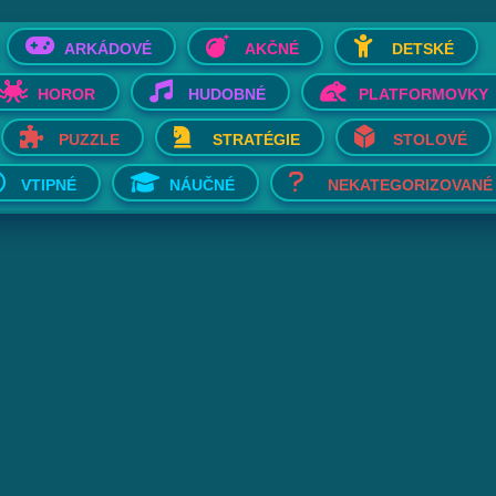
ARKÁDOVÉ
AKČNÉ
DETSKÉ
HOROR
HUDOBNÉ
PLATFORMOVKY
PUZZLE
STRATÉGIE
STOLOVÉ
VTIPNÉ
NÁUČNÉ
NEKATEGORIZOVANÉ