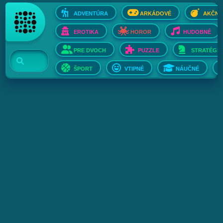
ADVENTÚRA
ARKÁDOVÉ
AKČNÉ
EROTIKA
HOROR
HUDOBNÉ
PRE DVOCH
PUZZLE
STRATÉGIE
ŠPORT
VTIPNÉ
NÁUČNÉ