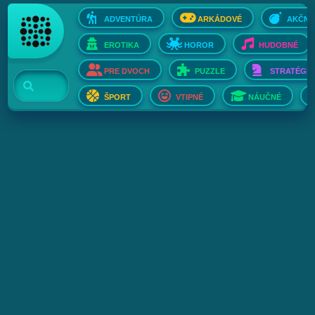
ADVENTÚRA
ARKÁDOVÉ
AKČNÉ
EROTIKA
HOROR
HUDOBNÉ
PRE DVOCH
PUZZLE
STRATÉGIE
ŠPORT
VTIPNÉ
NÁUČNÉ