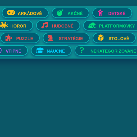
ARKÁDOVÉ
AKČNÉ
DETSKÉ
HOROR
HUDOBNÉ
PLATFORMOVKY
PUZZLE
STRATÉGIE
STOLOVÉ
VTIPNÉ
NÁUČNÉ
NEKATEGORIZOVANÉ