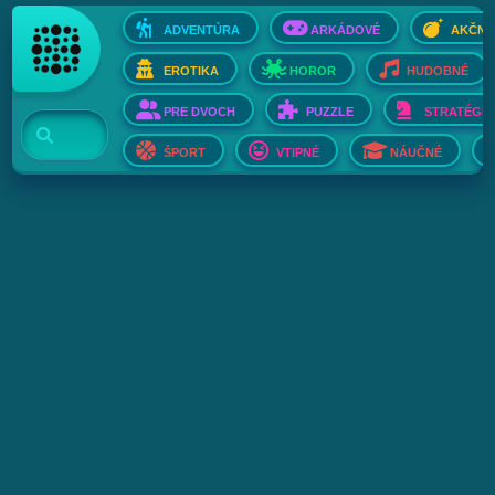
ADVENTÚRA
ARKÁDOVÉ
AKČNÉ
EROTIKA
HOROR
HUDOBNÉ
PRE DVOCH
PUZZLE
STRATÉGIE
ŠPORT
VTIPNÉ
NÁUČNÉ