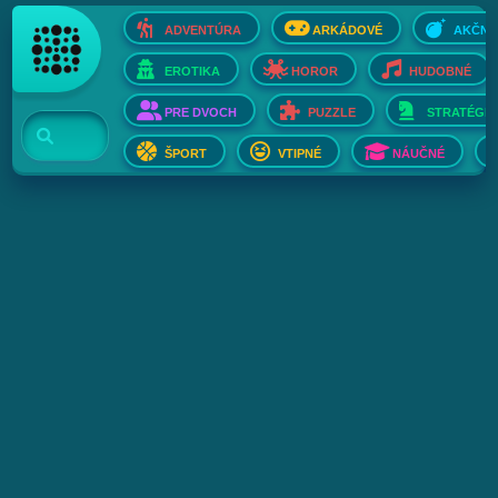
ADVENTÚRA
ARKÁDOVÉ
AKČNÉ
EROTIKA
HOROR
HUDOBNÉ
PRE DVOCH
PUZZLE
STRATÉGIE
ŠPORT
VTIPNÉ
NÁUČNÉ