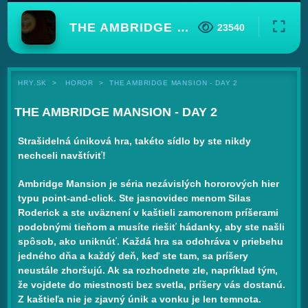
THE AMBRIDGE MANSION - DAY 2
23540
HRY.SK
HOROR
THE AMBRIDGE MANSION - DAY 2
THE AMBRIDGE MANSION - DAY 2
Strašidelná úniková hra, takéto sídlo by ste nikdy
nechceli navštíviť!
Ambridge Mansion je séria nezávislých hororových hier
typu point-and-click. Ste jasnovidec menom Silas
Roderick a ste uväznení v kaštieli zamorenom príšerami
podobnými tieňom a musíte riešiť hádanky, aby ste našli
spôsob, ako uniknúť. Každá hra sa odohráva v priebehu
jedného dňa a každý deň, keď ste tam, sa príšery
neustále zhoršujú. Ak sa rozhodnete zle, napríklad tým,
že vojdete do miestnosti bez svetla, príšery vás dostanú.
Z kaštieľa nie je zjavný únik a vonku je len temnota.