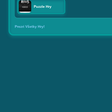
Puzzle Hry
Prezri Všetky Hry!