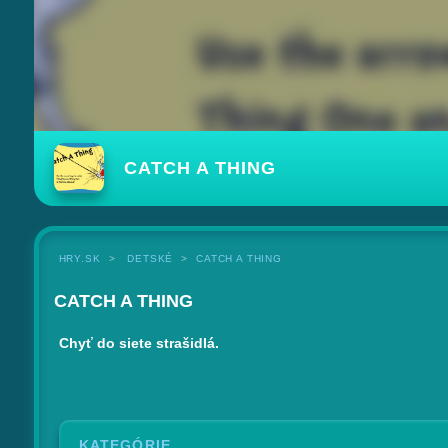
CATCH A THING
HRY.SK
DETSKÉ
CATCH A THING
CATCH A THING
Chyť do siete strašidlá.
KATEGÓRIE