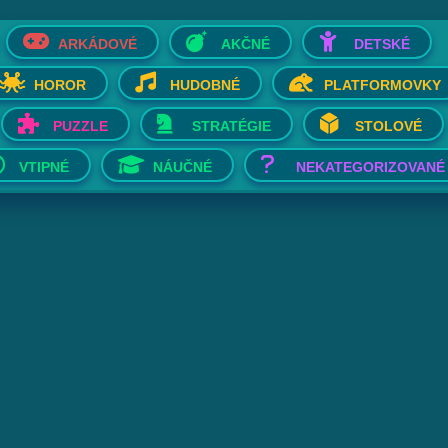
ARKÁDOVÉ
AKČNÉ
DETSKÉ
HOROR
HUDOBNÉ
PLATFORMOVKY
PUZZLE
STRATÉGIE
STOLOVÉ
VTIPNÉ
NÁUČNÉ
NEKATEGORIZOVANÉ