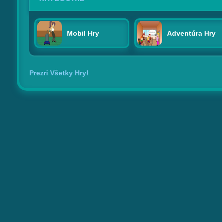
Mobil Hry
Adventúra Hry
Prezri Všetky Hry!