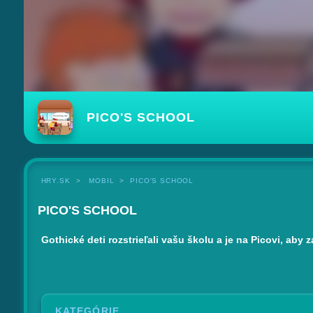
PICO'S SCHOOL
HRY.SK
MOBIL
PICO'S SCHOOL
PICO'S SCHOOL
Gothické deti rozstrieľali vašu školu a je na Picovi, aby 
KATEGÓRIE