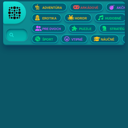
ADVENTÚRA
ARKÁDOVÉ
AKČNÉ
EROTIKA
HOROR
HUDOBNÉ
PRE DVOCH
PUZZLE
STRATÉGIE
ŠPORT
VTIPNÉ
NÁUČNÉ