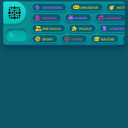
ADVENTÚRA
ARKÁDOVÉ
AKČNÉ
EROTIKA
HOROR
HUDOBNÉ
PRE DVOCH
PUZZLE
STRATÉGIE
ŠPORT
VTIPNÉ
NÁUČNÉ