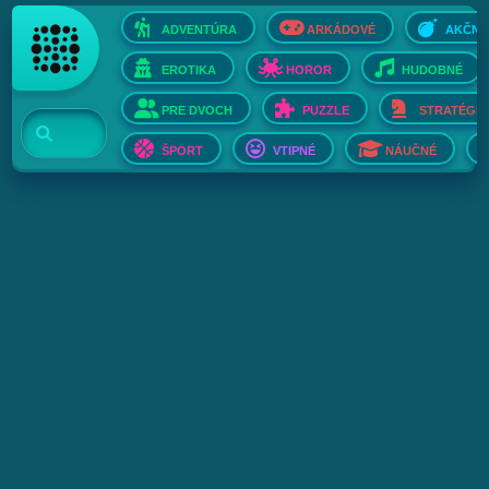
ADVENTÚRA
ARKÁDOVÉ
AKČNÉ
EROTIKA
HOROR
HUDOBNÉ
PRE DVOCH
PUZZLE
STRATÉGIE
ŠPORT
VTIPNÉ
NÁUČNÉ