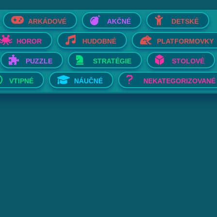
ARKÁDOVÉ
AKČNÉ
DETSKÉ
HOROR
HUDOBNÉ
PLATFORMOVKY
PUZZLE
STRATÉGIE
STOLOVÉ
VTIPNÉ
NÁUČNÉ
NEKATEGORIZOVANÉ