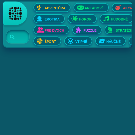
ADVENTÚRA
ARKÁDOVÉ
AKČNÉ
EROTIKA
HOROR
HUDOBNÉ
PRE DVOCH
PUZZLE
STRATÉGIE
ŠPORT
VTIPNÉ
NÁUČNÉ