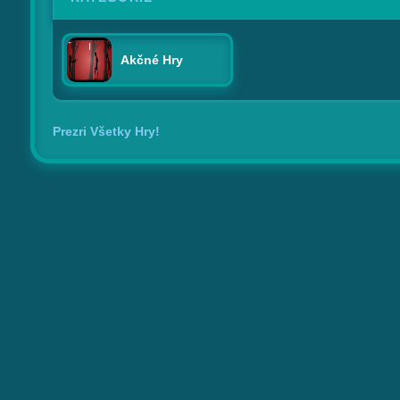
Akčné Hry
Prezri Všetky Hry!