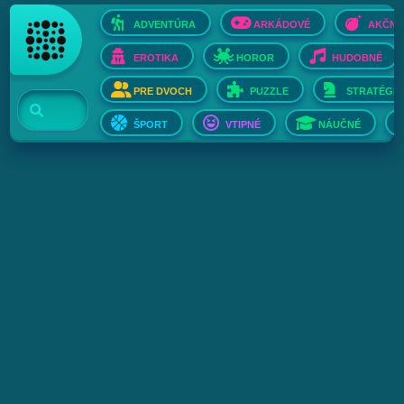
ADVENTÚRA
ARKÁDOVÉ
AKČNÉ
EROTIKA
HOROR
HUDOBNÉ
PRE DVOCH
PUZZLE
STRATÉGIE
ŠPORT
VTIPNÉ
NÁUČNÉ