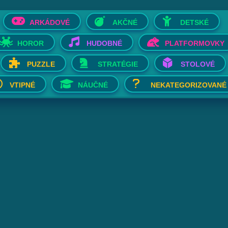
ARKÁDOVÉ
AKČNÉ
DETSKÉ
HOROR
HUDOBNÉ
PLATFORMOVKY
PUZZLE
STRATÉGIE
STOLOVÉ
VTIPNÉ
NÁUČNÉ
NEKATEGORIZOVANÉ