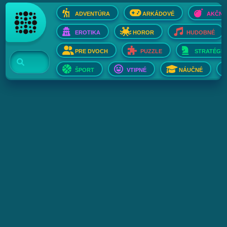
ADVENTÚRA
ARKÁDOVÉ
AKČNÉ
EROTIKA
HOROR
HUDOBNÉ
PRE DVOCH
PUZZLE
STRATÉGIE
ŠPORT
VTIPNÉ
NÁUČNÉ