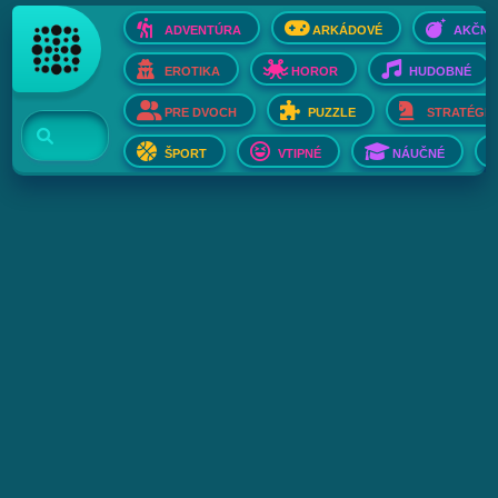
ADVENTÚRA
ARKÁDOVÉ
AKČNÉ
EROTIKA
HOROR
HUDOBNÉ
PRE DVOCH
PUZZLE
STRATÉGIE
ŠPORT
VTIPNÉ
NÁUČNÉ