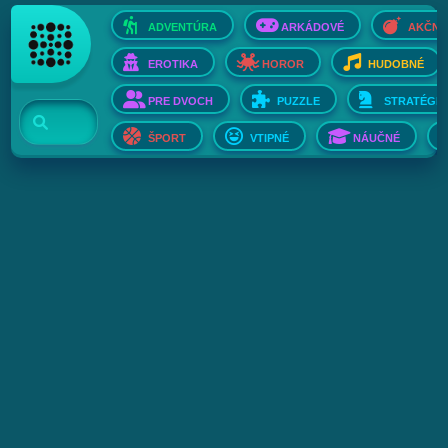
ADVENTÚRA
ARKÁDOVÉ
AKČNÉ
EROTIKA
HOROR
HUDOBNÉ
PRE DVOCH
PUZZLE
STRATÉGIE
ŠPORT
VTIPNÉ
NÁUČNÉ