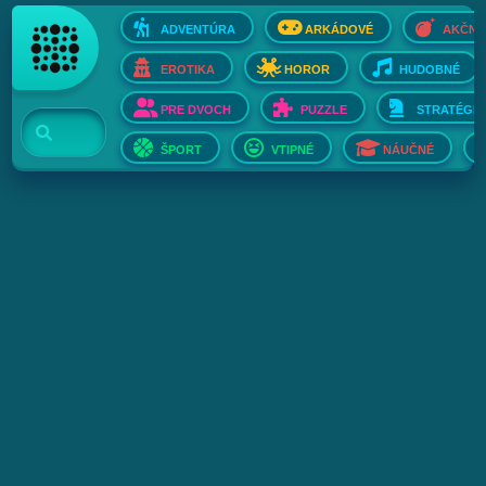
ADVENTÚRA
ARKÁDOVÉ
AKČNÉ
EROTIKA
HOROR
HUDOBNÉ
PRE DVOCH
PUZZLE
STRATÉGIE
ŠPORT
VTIPNÉ
NÁUČNÉ