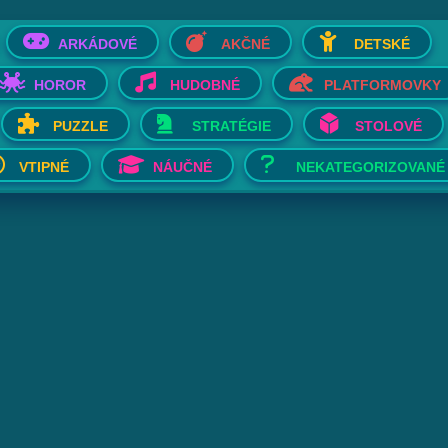
ARKÁDOVÉ
AKČNÉ
DETSKÉ
HOROR
HUDOBNÉ
PLATFORMOVKY
PUZZLE
STRATÉGIE
STOLOVÉ
VTIPNÉ
NÁUČNÉ
NEKATEGORIZOVANÉ