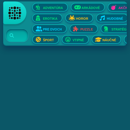
ADVENTÚRA
ARKÁDOVÉ
AKČNÉ
EROTIKA
HOROR
HUDOBNÉ
PRE DVOCH
PUZZLE
STRATÉGIE
ŠPORT
VTIPNÉ
NÁUČNÉ