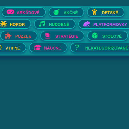
ARKÁDOVÉ
AKČNÉ
DETSKÉ
HOROR
HUDOBNÉ
PLATFORMOVKY
PUZZLE
STRATÉGIE
STOLOVÉ
VTIPNÉ
NÁUČNÉ
NEKATEGORIZOVANÉ