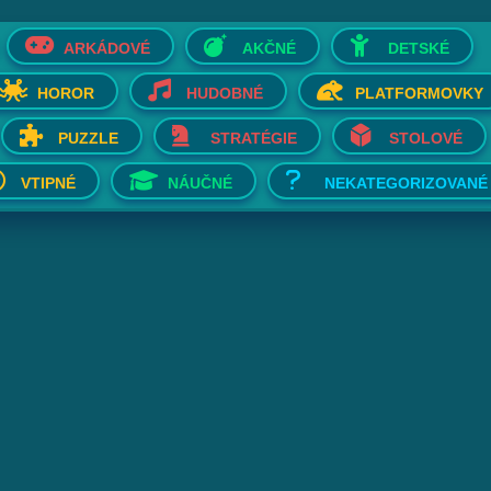
ARKÁDOVÉ
AKČNÉ
DETSKÉ
HOROR
HUDOBNÉ
PLATFORMOVKY
PUZZLE
STRATÉGIE
STOLOVÉ
VTIPNÉ
NÁUČNÉ
NEKATEGORIZOVANÉ