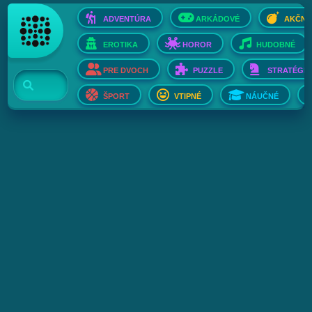
ADVENTÚRA
ARKÁDOVÉ
AKČNÉ
EROTIKA
HOROR
HUDOBNÉ
PRE DVOCH
PUZZLE
STRATÉGIE
ŠPORT
VTIPNÉ
NÁUČNÉ