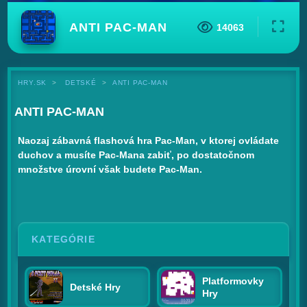
ANTI PAC-MAN
14063
HRY.SK
DETSKÉ
ANTI PAC-MAN
ANTI PAC-MAN
Naozaj zábavná flashová hra Pac-Man, v ktorej ovládate
duchov a musíte Pac-Mana zabiť, po dostatočnom
množstve úrovní však budete Pac-Man.
KATEGÓRIE
Platformovky
Detské Hry
Hry