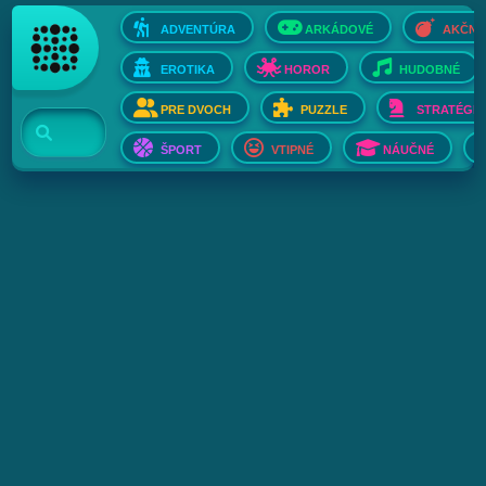
ADVENTÚRA
ARKÁDOVÉ
AKČNÉ
EROTIKA
HOROR
HUDOBNÉ
PRE DVOCH
PUZZLE
STRATÉGIE
ŠPORT
VTIPNÉ
NÁUČNÉ