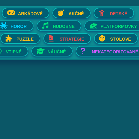
ARKÁDOVÉ
AKČNÉ
DETSKÉ
HOROR
HUDOBNÉ
PLATFORMOVKY
PUZZLE
STRATÉGIE
STOLOVÉ
VTIPNÉ
NÁUČNÉ
NEKATEGORIZOVANÉ