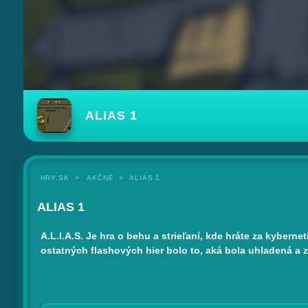
ALIAS 1
HRY.SK
AKČNÉ
ALIAS 1
ALIAS 1
A.L.I.A.S. Je hra o behu a strieľaní, kde hráte za kyber
ostatných flashových hier bolo to, aká bola uhladená a z