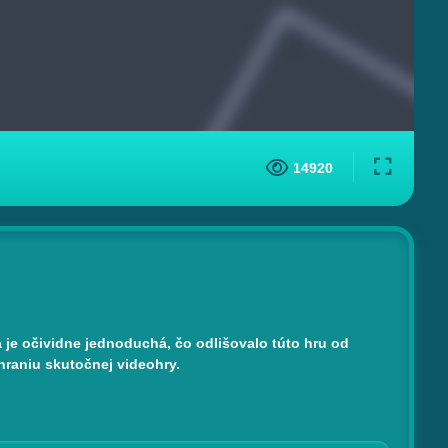
14920
a je očividne jednoduchá, čo odlišovalo túto hru od
 hraniu skutočnej videohry.