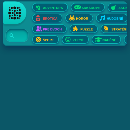
ADVENTÚRA
ARKÁDOVÉ
AKČNÉ
EROTIKA
HOROR
HUDOBNÉ
PRE DVOCH
PUZZLE
STRATÉGIE
ŠPORT
VTIPNÉ
NÁUČNÉ