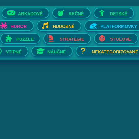
ARKÁDOVÉ
AKČNÉ
DETSKÉ
HOROR
HUDOBNÉ
PLATFORMOVKY
PUZZLE
STRATÉGIE
STOLOVÉ
VTIPNÉ
NÁUČNÉ
NEKATEGORIZOVANÉ