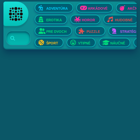
ADVENTÚRA
ARKÁDOVÉ
AKČNÉ
EROTIKA
HOROR
HUDOBNÉ
PRE DVOCH
PUZZLE
STRATÉGIE
ŠPORT
VTIPNÉ
NÁUČNÉ