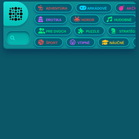
ADVENTÚRA
ARKÁDOVÉ
AKČNÉ
EROTIKA
HOROR
HUDOBNÉ
PRE DVOCH
PUZZLE
STRATÉGIE
ŠPORT
VTIPNÉ
NÁUČNÉ