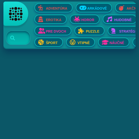
ADVENTÚRA
ARKÁDOVÉ
AKČNÉ
EROTIKA
HOROR
HUDOBNÉ
PRE DVOCH
PUZZLE
STRATÉGIE
ŠPORT
VTIPNÉ
NÁUČNÉ