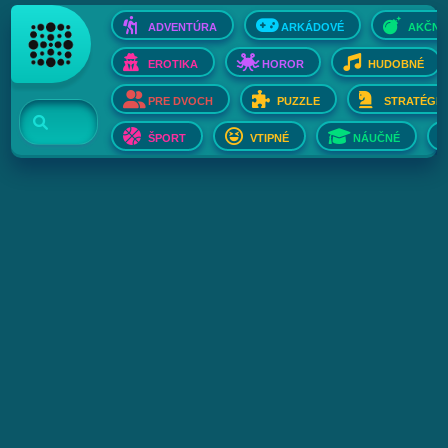
ADVENTÚRA
ARKÁDOVÉ
AKČNÉ
EROTIKA
HOROR
HUDOBNÉ
PRE DVOCH
PUZZLE
STRATÉGIE
ŠPORT
VTIPNÉ
NÁUČNÉ