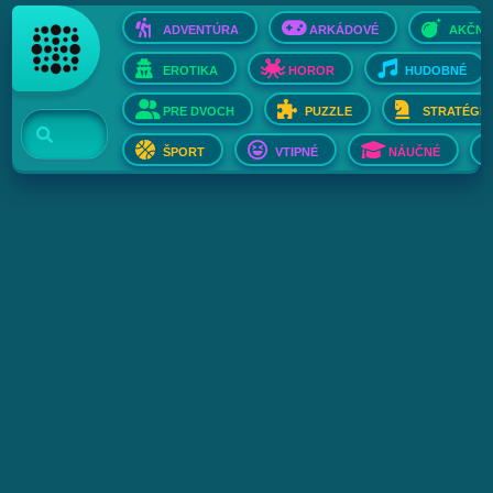
ADVENTÚRA
ARKÁDOVÉ
AKČNÉ
EROTIKA
HOROR
HUDOBNÉ
PRE DVOCH
PUZZLE
STRATÉGIE
ŠPORT
VTIPNÉ
NÁUČNÉ