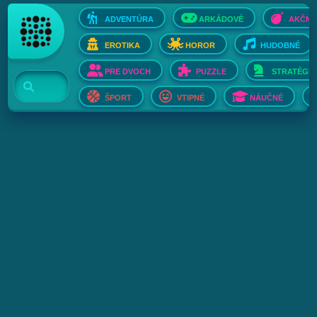
ADVENTÚRA
ARKÁDOVÉ
AKČNÉ
EROTIKA
HOROR
HUDOBNÉ
PRE DVOCH
PUZZLE
STRATÉGIE
ŠPORT
VTIPNÉ
NÁUČNÉ