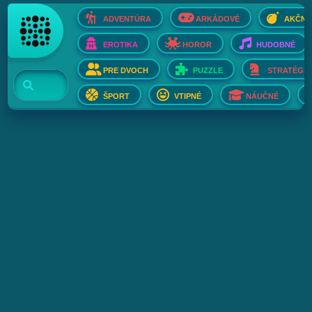
ADVENTÚRA
ARKÁDOVÉ
AKČNÉ
EROTIKA
HOROR
HUDOBNÉ
PRE DVOCH
PUZZLE
STRATÉGIE
ŠPORT
VTIPNÉ
NÁUČNÉ