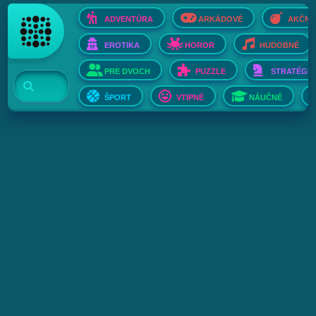
ADVENTÚRA
ARKÁDOVÉ
AKČNÉ
EROTIKA
HOROR
HUDOBNÉ
PRE DVOCH
PUZZLE
STRATÉGIE
ŠPORT
VTIPNÉ
NÁUČNÉ