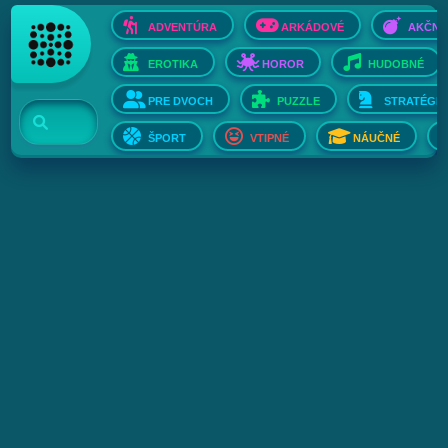
ADVENTÚRA
ARKÁDOVÉ
AKČNÉ
EROTIKA
HOROR
HUDOBNÉ
PRE DVOCH
PUZZLE
STRATÉGIE
ŠPORT
VTIPNÉ
NÁUČNÉ