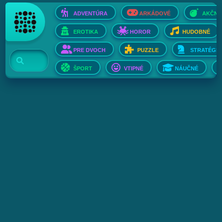
ADVENTÚRA
ARKÁDOVÉ
AKČNÉ
EROTIKA
HOROR
HUDOBNÉ
PRE DVOCH
PUZZLE
STRATÉGIE
ŠPORT
VTIPNÉ
NÁUČNÉ