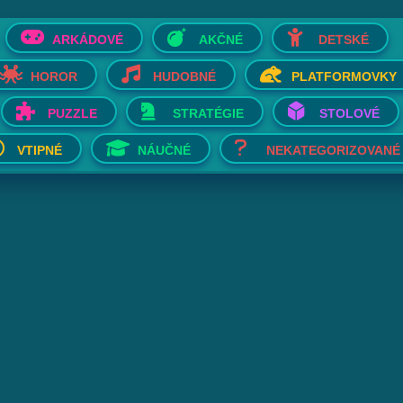
ARKÁDOVÉ
AKČNÉ
DETSKÉ
HOROR
HUDOBNÉ
PLATFORMOVKY
PUZZLE
STRATÉGIE
STOLOVÉ
VTIPNÉ
NÁUČNÉ
NEKATEGORIZOVANÉ