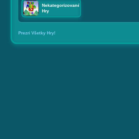
Nekategorizované
Hry
Prezri Všetky Hry!