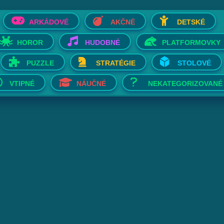
ARKÁDOVÉ
AKČNÉ
DETSKÉ
HOROR
HUDOBNÉ
PLATFORMOVKY
PUZZLE
STRATÉGIE
STOLOVÉ
VTIPNÉ
NÁUČNÉ
NEKATEGORIZOVANÉ