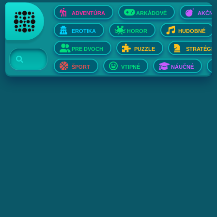
ADVENTÚRA
ARKÁDOVÉ
AKČNÉ
EROTIKA
HOROR
HUDOBNÉ
PRE DVOCH
PUZZLE
STRATÉGIE
ŠPORT
VTIPNÉ
NÁUČNÉ